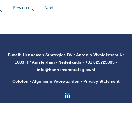
Previous
Next
Klanten
Contact
E-mail: Henneman Strategies BV • Antonio Vivaldistraat 6 •
1083 HP Amsterdam • Nederlands • +31 623723083 •
info@hennemanstrategies.nl
Colofon
•
Algemene Voorwaarden
•
Privacy Statement