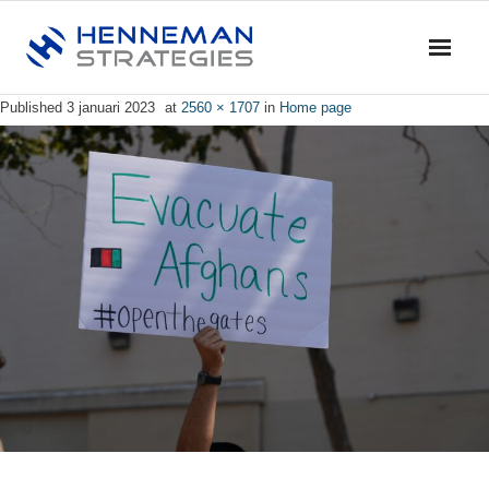
Published
3 januari 2023
at
2560 × 1707
in
Home page
Home
Blog & Nieuws
Diensten
- Advies
- Training en Coaching
- Onderzoek
- Dialoog en Discussie
Profiel