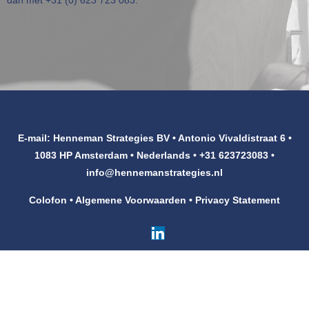
dan met
+31 (0) 623 723 083
.
Klanten
Contact
E-mail: Henneman Strategies BV • Antonio Vivaldistraat 6 •
1083 HP Amsterdam • Nederlands • +31 623723083 •
info@hennemanstrategies.nl
Colofon
•
Algemene Voorwaarden
•
Privacy Statement