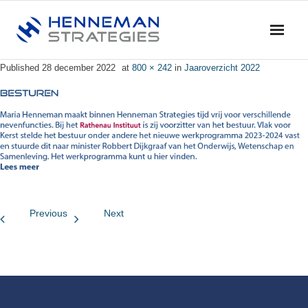
Published
28 december 2022
at
800 × 242
in
Jaaroverzicht 2022
Home
Blog & Nieuws
Diensten
- Advies
- Training en Coaching
Previous
Next
- Onderzoek
- Dialoog en Discussie
Profiel