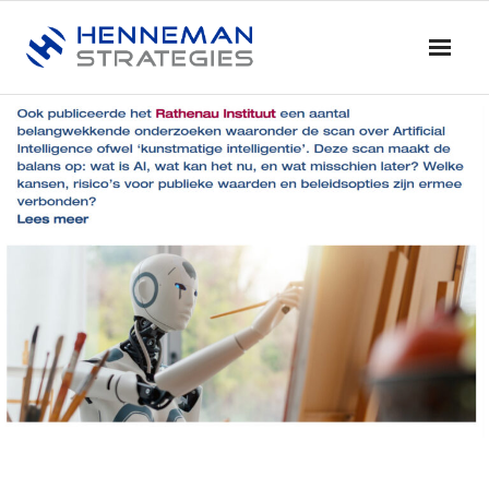
Home
Blog & Nieuws
Diensten
- Advies
- Training en Coaching
- Onderzoek
- Dialoog en Discussie
Profiel