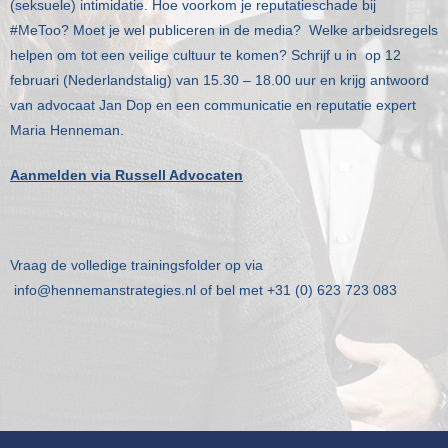
(seksuele) intimidatie. Hoe voorkom je reputatieschade bij
Klanten
#MeToo? Moet je wel publiceren in de media? Welke arbeidsregels
helpen om tot een veilige cultuur te komen? Schrijf u in op 12
Contact
februari (Nederlandstalig) van 15.30 – 18.00 uur en krijg antwoord
van advocaat Jan Dop en een communicatie en reputatie expert
Maria Henneman.
Aanmelden via Russell Advocaten
Vraag de volledige trainingsfolder op via
info@hennemanstrategies.nl
of bel met
+31 (0) 623 723 083