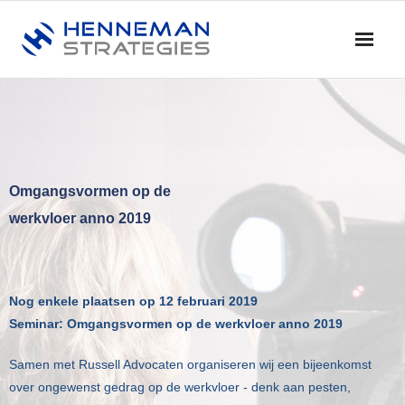
Home
Blog & Nieuws
Diensten
Omgangsvormen op de
werkvloer anno 2019
- Advies
- Training en Coaching
Nog enkele plaatsen op 12 februari 2019
- Onderzoek
Seminar: Omgangsvormen op de werkvloer anno 2019
- Dialoog en Discussie
Samen met Russell Advocaten organiseren wij een bijeenkomst
over ongewenst gedrag op de werkvloer - denk aan pesten,
Profiel