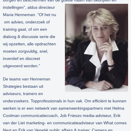
borgen en beschermen van de goede naam van bedri
jven en
instellingen”, aldus directeur
Klanten
Maria Henneman. “Of het nu
om advies, onderzoek of
Contact
training gaat, of om een
dialoog & discussie serie die
wij opzetten, alle opdrachten
moeten zorgvuldig, snel,
inventief en discreet
uitgevoerd worden.”
De teams van Henneman
Strategies bestaan uit
adviseurs, trainers en
onderzoekers. Topprofessionals in hun vak. Om efficiënt te kunnen
werken is er een netwerk van samenwerkingspartners met Helma
Coolman communicatiecoach, Job Frieszo media-adviseur, Erik
van der Liet marketing- en communicatieadviseur van What comes
Next en Erik van Venetië public affairs & trainer. Camera en