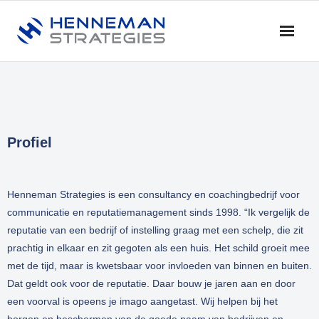
Home
Blog & Nieuws
Profiel
Diensten
- Advies
Henneman Strategies is een consultancy en coachingbedrijf voor
- Training en Coaching
communicatie en reputatiemanagement sinds 1998. “Ik vergelijk de
reputatie van een bedrijf of instelling graag met een schelp, die zit
- Onderzoek
prachtig in elkaar en zit gegoten als een huis. Het schild groeit mee
met de tijd, maar is kwetsbaar voor invloeden van binnen en buiten.
- Dialoog en Discussie
Dat geldt ook voor de reputatie. Daar bouw je jaren aan en door
een voorval is opeens je imago aangetast. Wij helpen bij het
Profiel